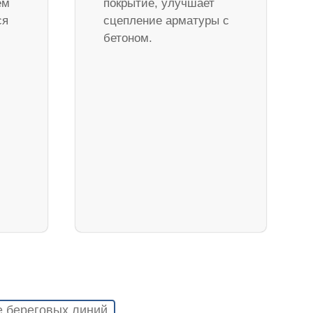
ем
покрытие, улучшает
ся
сцепление арматуры с
бетоном.
е береговых линий