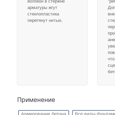
волокон в стержне
"ре
арматуры жгут
Доп
стеклопластика
вне
перетянут нитью.
ст
пер
про
анк
уве
пов
что
сце
бет
Применение
Армирование бетона
Все виды фундам