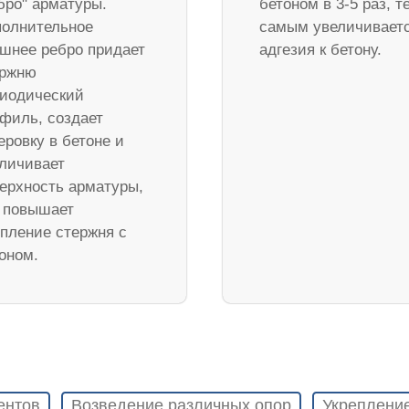
бро" арматуры.
бетоном в 3-5 раз, т
олнительное
самым увеличивает
шнее ребро придает
адгезия к бетону.
ержню
иодический
филь, создает
еровку в бетоне и
личивает
ерхность арматуры,
 повышает
пление стержня с
оном.
ентов
Возведение различных опор
Укреплени