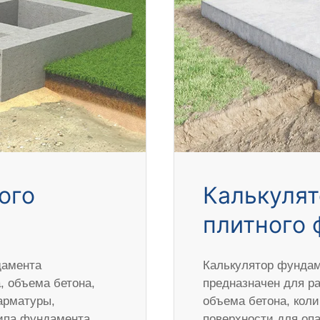
ого
Калькулят
плитного 
дамента
Калькулятор фундам
 объема бетона,
предназначен для р
арматуры,
объема бетона, кол
типа фундамента,
поверхности для оп