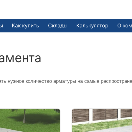
ы
Как купить
Склады
Калькулятор
О ко
амента
ать нужное количество арматуры на самые распростран