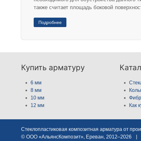
также считает площадь боковой поверхнос
Подробнее
Купить арматуру
Катал
6 мм
Стек
8 мм
Кол
10 мм
Фибр
12 мм
Как 
Стеклопластиковая композитная арматура от про
© ООО «АльянсКомпозит», Ереван, 2012–2026
|