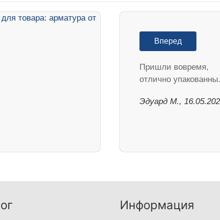
Вперед
Пришли вовремя,
отлично упакованны
Эдуард М., 16.05.20
ог
Информация