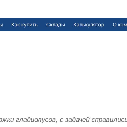
ы
Как купить
Склады
Калькулятор
О ко
жки гладиолусов, с задачей справилис