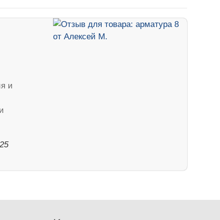
ия и
и
025