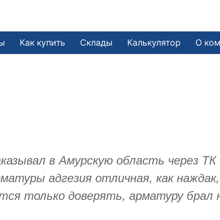
ы
Как купить
Склады
Калькулятор
О ко
.
казывал в Амурскую область через ТК 
матуры адгезия отличная, как наждак,
тся только доверять, арматуру брал