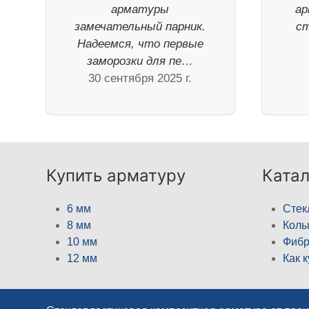
арматуры
ар
замечательный парник.
ст
Надеемся, что первые
заморозки для пе…
30 сентября 2025 г.
Купить арматуру
Катал
6 мм
Стек
8 мм
Кол
10 мм
Фибр
12 мм
Как 